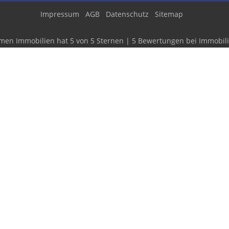
Impressum
AGB
Datenschutz
Sitemap
men Immobilien
hat
5
von
5
Sternen
|
5
Bewertungen
bei Immobili