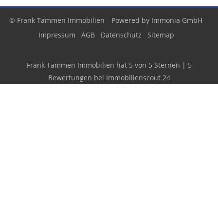
© Frank Tammen Immobilien
Powered by
Immonia GmbH
Impressum
AGB
Datenschutz
Sitemap
Frank Tammen Immobilien
hat
5
von
5
Sternen
|
5
Bewertungen
bei Immobilienscout 24