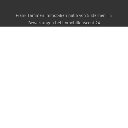
Frank Tammen Immobilien
hat
5
von
5
Sternen
|
5
Bewertungen
bei Immobilienscout 24