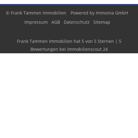
© Frank Tammen Immobilien
Powered by
Immonia GmbH
Impressum
AGB
Datenschutz
Sitemap
Frank Tammen Immobilien
hat
5
von
5
Sternen
|
5
Bewertungen
bei Immobilienscout 24