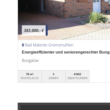
383.000,- €
Bad Malente-Gremsmühlen
Energieeffizienter und seniorengerechter Bung
Bungalow
78 m²
3
41652
WOHNFLÄCHE
ZIMMER
OBJEKTNUMMER