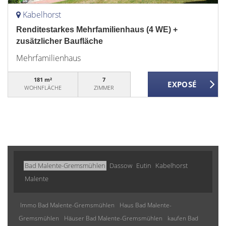
Kabelhorst
Renditestarkes Mehrfamilienhaus (4 WE) +
zusätzlicher Baufläche
Mehrfamilienhaus
181 m²
7
WOHNFLÄCHE
ZIMMER
Bad Malente-Gremsmühlen
Dassow
Eutin
Kabelhorst
Malente
Immo Bad Malente-Gremsmühlen
Haus Bad Malente-
Gremsmühlen
Häuser Bad Malente-Gremsmühlen
kaufen Bad