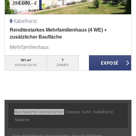
398.000,- €
Kabelhorst
Renditestarkes Mehrfamilienhaus (4 WE) +
zusätzlicher Baufläche
Mehrfamilienhaus
181 m²
7
WOHNFLÄCHE
ZIMMER
Bad Malente-Gremsmühlen
Dassow
Eutin
Kabelhorst
Malente
Immo Bad Malente-Gremsmühlen
Haus Bad Malente-