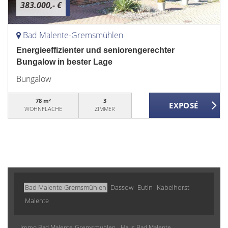
383.000,- €
Bad Malente-Gremsmühlen
Energieeffizienter und seniorengerechter
Bungalow in bester Lage
Bungalow
78 m²
3
WOHNFLÄCHE
ZIMMER
Bad Malente-Gremsmühlen
Dassow
Eutin
Kabelhorst
Malente
Immo Bad Malente-Gremsmühlen
Haus Bad Malente-