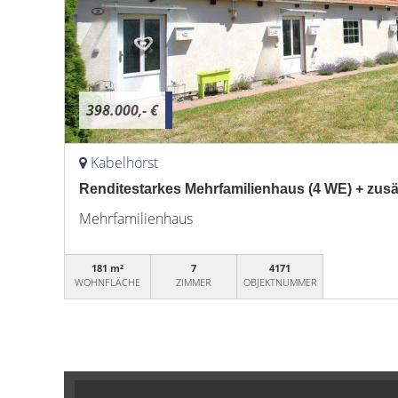
398.000,- €
Kabelhorst
Renditestarkes Mehrfamilienhaus (4 WE) + zusä
Mehrfamilienhaus
181 m²
7
4171
WOHNFLÄCHE
ZIMMER
OBJEKTNUMMER