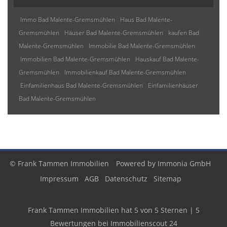
Immo Bad Malente-Gremsmühlen
Haus Bad Malente-
Gremsmühlen
Häuser Bad Malente-Gremsmühlen
kaufen Bad
Malente-Gremsmühlen
Immobilie Bad Malente-Gremsmühlen
Immobilien Bad Malente-Gremsmühlen
Hauskauf Bad Malente-
Gremsmühlen
Immobilienkauf Bad Malente-Gremsmühlen
Einfamilienhaus Bad Malente-Gremsmühlen
Einfamilienhäuser
Bad Malente-Gremsmühlen
© Frank Tammen Immobilien
Powered by
Immonia GmbH
Impressum
AGB
Datenschutz
Sitemap
Frank Tammen Immobilien
hat
5
von
5
Sternen
|
5
Bewertungen
bei Immobilienscout 24