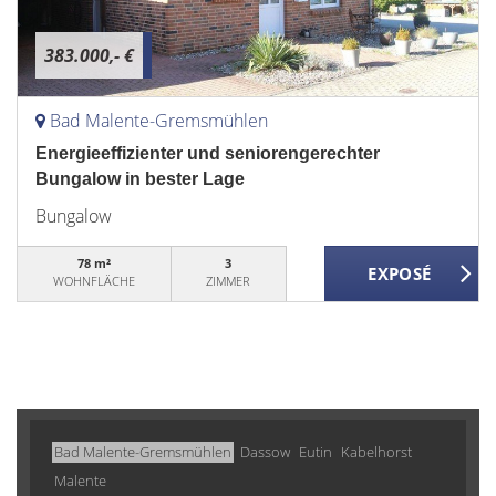
383.000,- €
Bad Malente-Gremsmühlen
Energieeffizienter und seniorengerechter
Bungalow in bester Lage
Bungalow
78 m²
3
WOHNFLÄCHE
ZIMMER
Bad Malente-Gremsmühlen
Dassow
Eutin
Kabelhorst
Malente