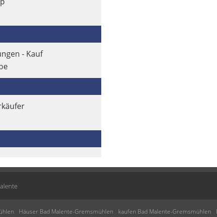
ap
gen - Kauf
be
rkäufer
alente
ühlen
Häuser Bad Malente-Gremsmühlen
kaufen Bad Malente-Gremsmühlen