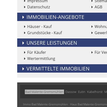
Impressum
Sitem
Datenschutz
AGB
IMMOBILIEN-ANGEBOTE
Häuser - Kauf
Wohnun
Grundstücke - Kauf
Gewer
UNSERE LEISTUNGEN
Für Käufer
Für Ve
Wertermittlung
VERMITTELTE IMMOBILIEN
Bad Malente-Gremsmühlen
Dassow
Eutin
Kabelhorst
M
Immo Bad Malente-Gremsmühlen
Haus Bad Malente-Gremsm